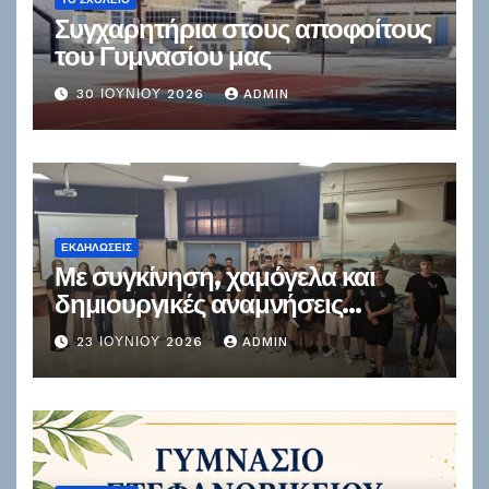
Συγχαρητήρια στους αποφοίτους
του Γυμνασίου μας
30 ΙΟΥΝΊΟΥ 2026
ADMIN
ΕΚΔΗΛΏΣΕΙΣ
Με συγκίνηση, χαμόγελα και
δημιουργικές αναμνήσεις
ολοκληρώθηκε η σχολική χρονιά
23 ΙΟΥΝΊΟΥ 2026
ADMIN